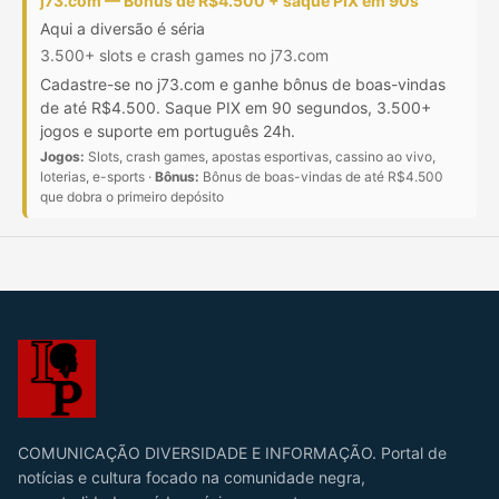
j73.com — Bônus de R$4.500 + saque PIX em 90s
Aqui a diversão é séria
3.500+ slots e crash games no j73.com
Cadastre-se no j73.com e ganhe bônus de boas-vindas
de até R$4.500. Saque PIX em 90 segundos, 3.500+
jogos e suporte em português 24h.
Jogos:
Slots, crash games, apostas esportivas, cassino ao vivo,
loterias, e-sports ·
Bônus:
Bônus de boas-vindas de até R$4.500
que dobra o primeiro depósito
COMUNICAÇÃO DIVERSIDADE E INFORMAÇÃO. Portal de
notícias e cultura focado na comunidade negra,