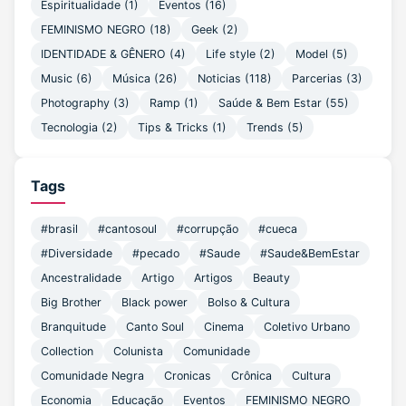
Espiritualidade
(1)
Eventos
(16)
FEMINISMO NEGRO
(18)
Geek
(2)
IDENTIDADE & GÊNERO
(4)
Life style
(2)
Model
(5)
Music
(6)
Música
(26)
Noticias
(118)
Parcerias
(3)
Photography
(3)
Ramp
(1)
Saúde & Bem Estar
(55)
Tecnologia
(2)
Tips & Tricks
(1)
Trends
(5)
Tags
#brasil
#cantosoul
#corrupção
#cueca
#Diversidade
#pecado
#Saude
#Saude&BemEstar
Ancestralidade
Artigo
Artigos
Beauty
Big Brother
Black power
Bolso & Cultura
Branquitude
Canto Soul
Cinema
Coletivo Urbano
Collection
Colunista
Comunidade
Comunidade Negra
Cronicas
Crônica
Cultura
Economia
Educação
Eventos
FEMINISMO NEGRO