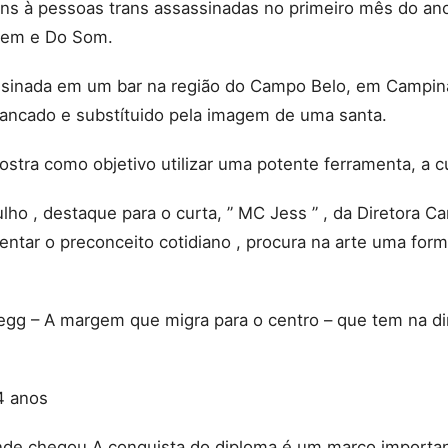
à pessoas trans assassinadas no primeiro mês do ano d
agem e Do Som.
sassinada em um bar na região do Campo Belo, em Campina
rancado e substítuido pela imagem de uma santa.
stra como objetivo utilizar uma potente ferramenta, a c
 , destaque para o curta, ” MC Jess ” , da Diretora Car
rentar o preconceito cotidiano , procura na arte uma for
“Megg – A margem que migra para o centro – que tem na 
4 anos
nde chegou.A conquista do diploma é um marco important