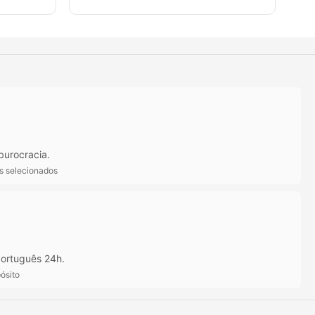
burocracia.
ts selecionados
ortuguês 24h.
ósito