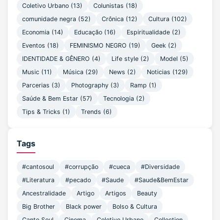
Coletivo Urbano
(13)
Colunistas
(18)
comunidade negra
(52)
Crônica
(12)
Cultura
(102)
Economia
(14)
Educação
(16)
Espiritualidade
(2)
Eventos
(18)
FEMINISMO NEGRO
(19)
Geek
(2)
IDENTIDADE & GÊNERO
(4)
Life style
(2)
Model
(5)
Music
(11)
Música
(29)
News
(2)
Noticias
(129)
Parcerias
(3)
Photography
(3)
Ramp
(1)
Saúde & Bem Estar
(57)
Tecnologia
(2)
Tips & Tricks
(1)
Trends
(6)
Tags
#cantosoul
#corrupção
#cueca
#Diversidade
#Literatura
#pecado
#Saude
#Saude&BemEstar
Ancestralidade
Artigo
Artigos
Beauty
Big Brother
Black power
Bolso & Cultura
Canto Soul
Cinema
Coletivo Urbano
Collection