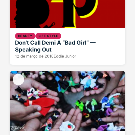
BEAUTY
LIFE STYLE
Don’t Call Demi A “Bad Girl” —
Speaking Out
12 de março de 2018
Eddie Junior