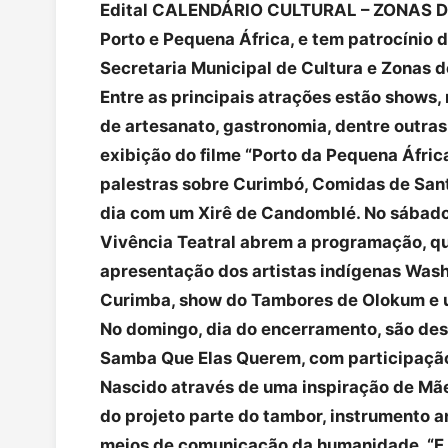
Edital CALENDÁRIO CULTURAL – ZONAS DE
Porto e Pequena África, e tem patrocínio d
Secretaria Municipal de Cultura e Zonas d
Entre as principais atrações estão shows, r
de artesanato, gastronomia, dentre outras
exibição do filme “Porto da Pequena Áfric
palestras sobre Curimbó, Comidas de Sant
dia com um Xirê de Candomblé. No sábado,
Vivência Teatral abrem a programação, qu
apresentação dos artistas indígenas Was
Curimba, show do Tambores de Olokum e u
No domingo, dia do encerramento, são de
Samba Que Elas Querem, com participação
Nascido através de uma inspiração de Mãe 
do projeto parte do tambor, instrumento a
meios de comunicação da humanidade. “E 