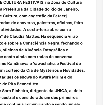
 CULTURA FESTIVAIS, na Zona de Cultura
a Prefeitura da Cidade do Rio de Janeiro,
e Cultura, com cogestão da Fetaerj.
odas de conversa, palestras, oficinas, feira
 atividades. A sexta-feira abre com a
a” de Cláudia Mattos. Na sequência virão
o e sobre a Consciência Negra, fechando o
 oficinas de Vivência Fotográfica e
e conta ainda com rodas de conversa,
hme Kamãnawa e Yawashahu, o Festival de
m cortejo da Cia de Mysterios e Novidades.
staques os shows do Awurê Mirim e do
 de Rita Benneditto.
Sara Pinheiro, dirigente da UNICA, a ideia
ncestral e considerado um dos primeiros
ele continua comunicando e sendo um elo