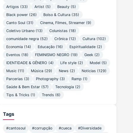
Artigos
(33)
Artist
(5)
Beauty
(5)
Black power
(26)
Bolso & Cultura
(35)
Canto Soul
(31)
Cinema, Filmes, Streamer
(9)
Coletivo Urbano
(13)
Colunistas
(18)
comunidade negra
(52)
Crônica
(12)
Cultura
(102)
Economia
(14)
Educação
(16)
Espiritualidade
(2)
Eventos
(18)
FEMINISMO NEGRO
(19)
Geek
(2)
IDENTIDADE & GÊNERO
(4)
Life style
(2)
Model
(5)
Music
(11)
Música
(29)
News
(2)
Noticias
(129)
Parcerias
(3)
Photography
(3)
Ramp
(1)
Saúde & Bem Estar
(57)
Tecnologia
(2)
Tips & Tricks
(1)
Trends
(6)
Tags
#cantosoul
#corrupção
#cueca
#Diversidade