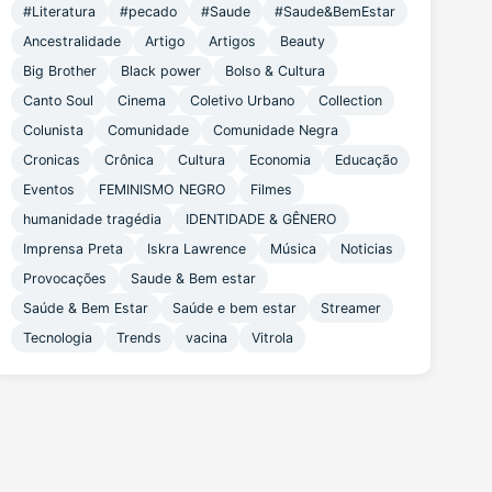
#Literatura
#pecado
#Saude
#Saude&BemEstar
Ancestralidade
Artigo
Artigos
Beauty
Big Brother
Black power
Bolso & Cultura
Canto Soul
Cinema
Coletivo Urbano
Collection
Colunista
Comunidade
Comunidade Negra
Cronicas
Crônica
Cultura
Economia
Educação
Eventos
FEMINISMO NEGRO
Filmes
humanidade tragédia
IDENTIDADE & GÊNERO
Imprensa Preta
Iskra Lawrence
Música
Noticias
Provocações
Saude & Bem estar
Saúde & Bem Estar
Saúde e bem estar
Streamer
Tecnologia
Trends
vacina
Vitrola